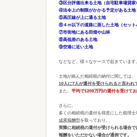
③区分評価出来る土地（自宅駐車場貸家
④法令上の制限がかかる予定がある土地
⑤高圧線が上に通る土地
⑥４ｍ以下の道路に面した土地（セット
⑦市街地にある田畑や山林
⑧高低差のある土地
⑨空港に近い土地
などなど、様々なケースで起きています
土地が絡んだ相続税の納付に関しては、
10人に7人が還付を受けられると言われ
また、
平均で1200万円の還付を受けて
さらに、
多くの相続税の還付を得意にした税理士
成果報酬型
を取っており、
実際に相続税の還付が受けられる場合で
報酬をいただかない場合が通例です。