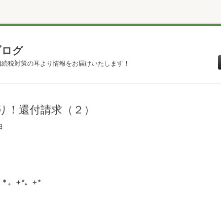
ブログ
相続税対策の耳より情報をお届けいたします！
り！還付請求（２）
日
＊。＋*。＋*