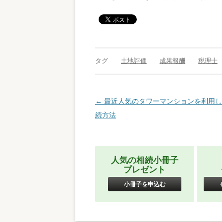
タグ
土地評価
成果報酬
税理士
投稿ナビゲーション
←
最近人気のタワーマンションを利用し
続方法
人気の相続小冊子
プレゼント
小冊子を申込む