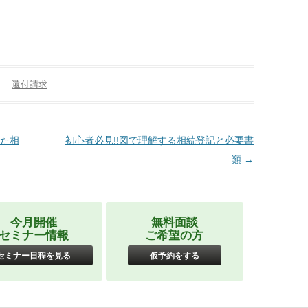
還付請求
た相
初心者必見!!図で理解する相続登記と必要書
類
→
今月開催
無料面談
セミナー情報
ご希望の方
セミナー日程を見る
仮予約をする