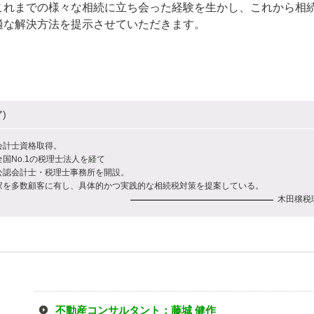
これまでの様々な相続に立ち会った経験を生かし、これから相
適な解決方法を提示させていただきます。
)
会計士資格取得。
国No.1の税理士法人を経て
公認会計士・税理士事務所を開設。
家を多数顧客に有し、具体的かつ実践的な相続税対策を提案している。
木田穣税
不動産コンサルタント：藤城 健作