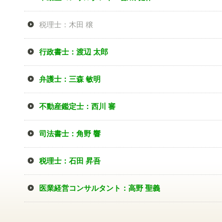
税理士：木田 穣
行政書士：渡辺 太郎
弁護士：三森 敏明
不動産鑑定士：西川 審
司法書士：角野 響
税理士：石田 昇吾
医業経営コンサルタント：高野 聖義