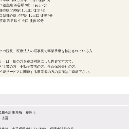
ロ半蔵門線 渋谷駅 9出口 徒歩7分
ロ銀座線 渋谷駅 9出口 徒歩7分
市線 渋谷駅 15出口 徒歩7分
副都心線 渋谷駅 15出口 徒歩7分
線 渋谷駅 中央口 徒歩10分
クの院長、医療法人の理事長で事業承継を検討されている方
ナーは一般の方を参加対象にした内容ですので、
ど士業の方、不動産業者の方、生命保険会社の方、
相続サービスに関連する事業者の方の参加はご遠慮下さい。
税務会計事務所 税理士
 省吾