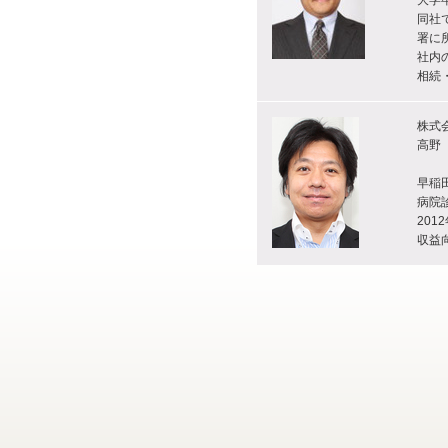
大学
同社
署に
社内
相続
株式
高野
早稲
病院
20
収益