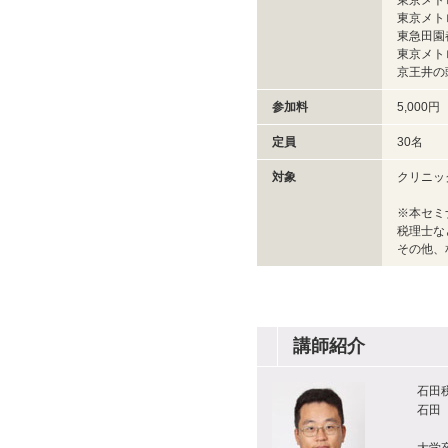
東京メト
東京メト
東急田園都
東京メトロ
京王井の頭
参加料
5,000円
定員
30名
対象
クリニッ
※本セミ
税理士な
その他、
講師紹介
石田
石田