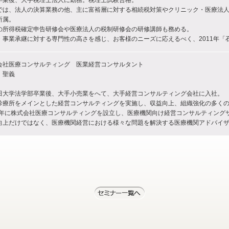
卒業後、大手税理士法人に勤務。税理士試験合格。
では、法人の決算業務の他、主に富裕層に対する相続税対策やクリニック・医療法
所属。
の所得税確定申告研修会や医療法人の税制研修会の研修講師も務める。
・事業承継に対する専門性の高さを感じ、お客様のニーズに応えるべく、2011年「
会社医療コンサルティング 医業経営コンサルタント
 聖義
田大学法学部卒業後、大手小売業をへて、大手経営コンサルティング会社に入社。
診療所をメインとした経営コンサルティングを実施し、収益向上、組織強化の多く
12年に株式会社医療コンサルティングを設立し、医療機関向け経営コンサルティング
向上だけではなく、医療機関経営における様々な問題を解決する医療機関アドバイ